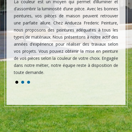
taine ?
La couleur est un moyen qui permet d’illuminer et
La pei
atériaux
d’assombrir la luminosité d’une pièce. Avec les bonnes
esthét
étence,
peintures, vos pièces de maison peuvent retrouver
du temp
ité qui
une parfaite allure. Chez Andueza Frederic Peinture,
de pein
e, vous
nous proposons des peintures adéquates à tous les
rensei
3, notre
types de matériaux. Nous présentons à notre actif des
projets
s aides
années d’expérience pour réaliser des travaux selon
Une pe
s. Nos
vos projets. Vous pouvez obtenir la mise en peinture
coup de
savoir-
de vos pièces selon la couleur de votre choix. Engagée
tout r
dans notre métier, notre équipe reste à disposition de
notre 
toute demande.
servic
pouvez 