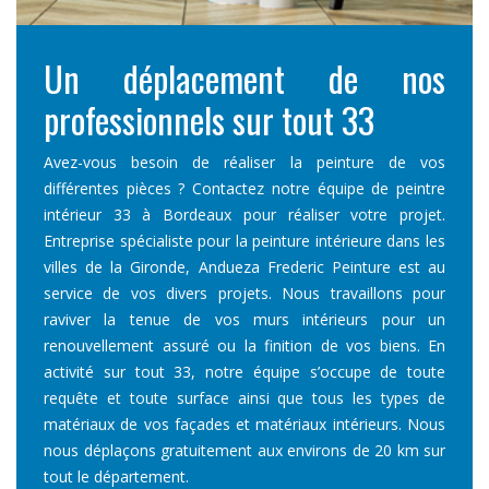
vis
Un déplacement de nos
De
professionnels sur tout 33
pei
érieure
Avez-vous besoin de réaliser la peinture de vos
Voulez
oût des
différentes pièces ? Contactez notre équipe de peintre
? Défi
uelques
intérieur 33 à Bordeaux pour réaliser votre projet.
différ
eure du
Entreprise spécialiste pour la peinture intérieure dans les
paramè
 votre
villes de la Gironde, Andueza Frederic Peinture est au
33 po
aisant
service de vos divers projets. Nous travaillons pour
deman
n nous
raviver la tenue de vos murs intérieurs pour un
votre
renouvellement assuré ou la finition de vos biens. En
contac
activité sur tout 33, notre équipe s’occupe de toute
requête et toute surface ainsi que tous les types de
matériaux de vos façades et matériaux intérieurs. Nous
nous déplaçons gratuitement aux environs de 20 km sur
tout le département.