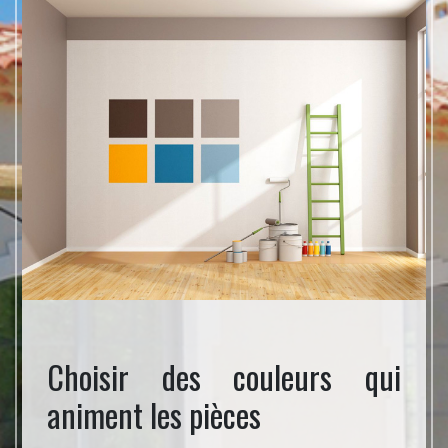
à un
Choisir des couleurs qui
Pro
animent les pièces
de 