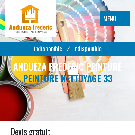
MENU
indisponible
indisponible
/
ANDUEZA FREDERIC PEINTURE
PEINTURE NETTOYAGE 33
Devis gratuit