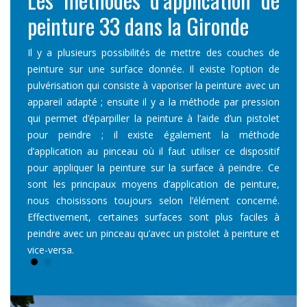
peinture 33 dans la Gironde
à B
 prix
Il y a plusieurs possibilités de mettre des couches de
Andue
s donc
peinture sur une surface donnée. Il existe l’option de
d’int
re, de
pulvérisation qui consiste à vaporiser la peinture avec un
compt
ail. Si
appareil adapté ; ensuite il y a la méthode par pression
la mar
mandez
qui permet d’éparpiller la peinture à l’aide d’un pistolet
vous 
de nos
pour peindre ; il existe également la méthode
un de
t sans
d’application au pinceau où il faut utiliser ce dispositif
clien
pour appliquer la peinture sur la surface à peindre. Ce
engag
sont les principaux moyens d’application de peinture,
nous choisissons toujours selon l’élément concerné.
Effectivement, certaines surfaces sont plus faciles à
peindre avec un pinceau qu’avec un pistolet à peinture et
vice-versa.