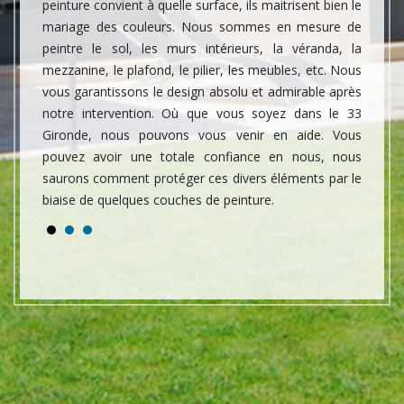
roduits
peinture convient à quelle surface, ils maitrisent bien le
peindre
 ce soit
mariage des couleurs. Nous sommes en mesure de
façade,
mportant
peintre le sol, les murs intérieurs, la véranda, la
terrass
s sont
mezzanine, le plafond, le pilier, les meubles, etc. Nous
vous d
 ils ne
vous garantissons le design absolu et admirable après
entret
inture
notre intervention. Où que vous soyez dans le 33
veillon
’il faut
Gironde, nous pouvons vous venir en aide. Vous
pour 
e peint
pouvez avoir une totale confiance en nous, nous
peint.
voir de
saurons comment protéger ces divers éléments par le
toujou
biaise de quelques couches de peinture.
extérie