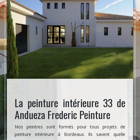
e 33
La peinture intérieure 33 de
Ser
Andueza Frederic Peinture
exté
re avant
Nos peintres sont formés pour tous projets de
Plusieu
ure. Le
peinture intérieure à Bordeaux. Ils savent quelle
de vot